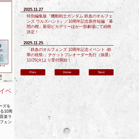
2025.11.27
特別編集版『機動戦士ガンダム 鉄血のオルフェ
ンズ ウルズハント』／10周年記念新作短編「幕
間の楔」新宿ピカデリーほか一部劇場にて続映
決定！
2025.11.25
「鉄血のオルフェンズ 10周年記念イベント -鉄
華の祝祭-」チケットプレオーダー先行（抽選）
11/25(火)より受付開始！
Prev.
Home
Next
念イベ
ーズを
る10周
音楽ラ
フェン