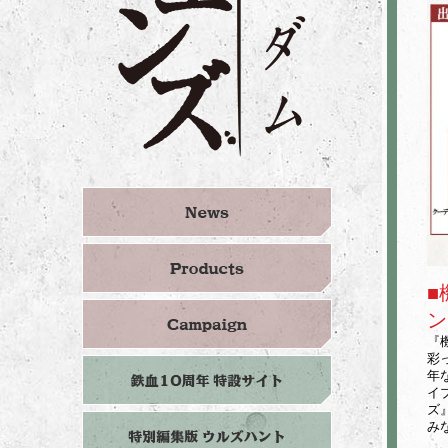
■
ン
『
彩
年
イ
ズ
み