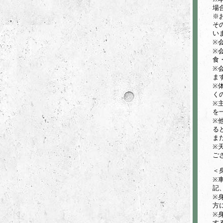
場
※
そ
い
※
※
食
※
ま
※
く
※
を
※
る
ま
※
ご
＜
※
記
※
方
※