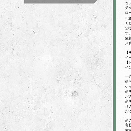
セ
チ
ロ
※
く
※
す
※
お
【
イ
【
イ
—
※
ケ
※
だ
※
り
だ
※
客
※