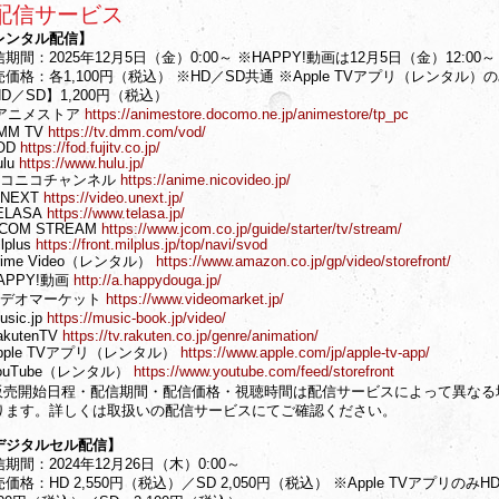
配信サービス
レンタル配信】
期間：2025年12月5日（金）0:00～ ※HAPPY!動画は12月5日（金）12:00～
価格：各1,100円（税込） ※HD／SD共通 ※Apple TVアプリ（レンタル）
D／SD】1,200円（税込）
dアニメストア
https://animestore.docomo.ne.jp/animestore/tp_pc
MM TV
https://tv.dmm.com/vod/
OD
https://fod.fujitv.co.jp/
ulu
https://www.hulu.jp/
ニコニコチャンネル
https://anime.nicovideo.jp/
-NEXT
https://video.unext.jp/
ELASA
https://www.telasa.jp/
:COM STREAM
https://www.jcom.co.jp/guide/starter/tv/stream/
lplus
https://front.milplus.jp/top/navi/svod
rime Video（レンタル）
https://www.amazon.co.jp/gp/video/storefront/
APPY!動画
http://a.happydouga.jp/
ビデオマーケット
https://www.videomarket.jp/
sic.jp
https://music-book.jp/video/
akutenTV
https://tv.rakuten.co.jp/genre/animation/
pple TVアプリ（レンタル）
https://www.apple.com/jp/apple-tv-app/
ouTube（レンタル）
https://www.youtube.com/feed/storefront
販売開始日程・配信期間・配信価格・視聴時間は配信サービスによって異なる
ります。詳しくは取扱いの配信サービスにてご確認ください。
デジタルセル配信】
期間：2024年12月26日（木）0:00～
価格：HD 2,550円（税込）／SD 2,050円（税込） ※Apple TVアプリのみH