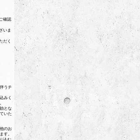
ご確認
ざいま
ただく
伴うチ
込みく
。
効とな
ていた
他のお
ます。
り込む