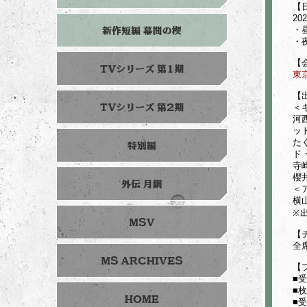
【
20
・昼
・夜
【
東京
【
＜
河
ッ
た
ド
寺
櫻
＜
横
※
【
全
【
■受
■
■受