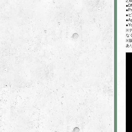
2,
●D
●P
●
●A
●Y
※
な
※
あ