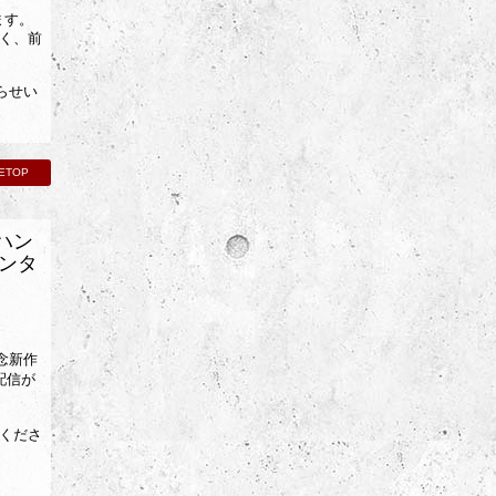
ます。
く、前
らせい
ETOP
ハン
レンタ
念新作
配信が
くださ