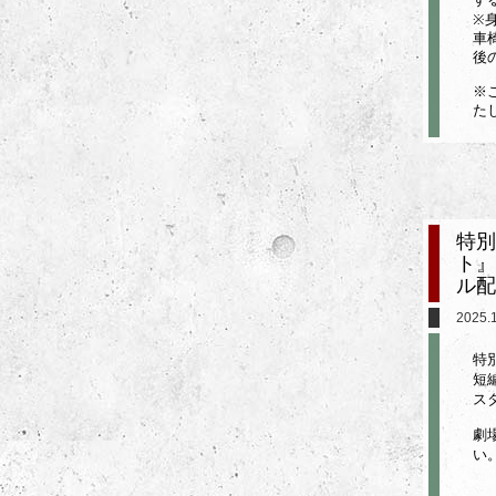
す
※
車
後
※
た
特別
ト』
ル配
2025.
特
短
ス
劇
い