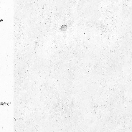
のみ
場合が
D：