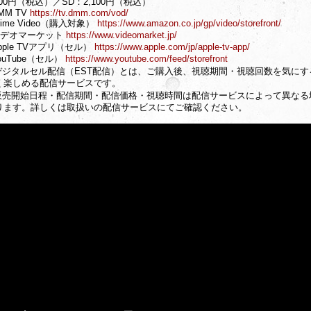
600円（税込）／SD：2,100円（税込）
MM TV
https://tv.dmm.com/vod/
rime Video（購入対象）
https://www.amazon.co.jp/gp/video/storefront/
ビデオマーケット
https://www.videomarket.jp/
pple TVアプリ（セル）
https://www.apple.com/jp/apple-tv-app/
ouTube（セル）
https://www.youtube.com/feed/storefront
デジタルセル配信（EST配信）とは、ご購入後、視聴期間・視聴回数を気にす
く楽しめる配信サービスです。
販売開始日程・配信期間・配信価格・視聴時間は配信サービスによって異なる
ります。詳しくは取扱いの配信サービスにてご確認ください。