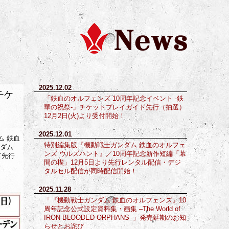
2025.12.02
チケ
「鉄血のオルフェンズ 10周年記念イベント -鉄
華の祝祭-」チケットプレイガイド先行（抽選）
12月2日(火)より受付開始！
2025.12.01
ム 鉄血
特別編集版『機動戦士ガンダム 鉄血のオルフェ
ンダム
ンズ ウルズハント』／10周年記念新作短編「幕
ド先行
間の楔」12月5日より先行レンタル配信・デジ
タルセル配信が同時配信開始！
2025.11.28
「『機動戦士ガンダム 鉄血のオルフェンズ』10
周年記念公式設定資料集・画集 –The World of
IRON-BLOODED ORPHANS–」発売延期のお知
らせとお詫び