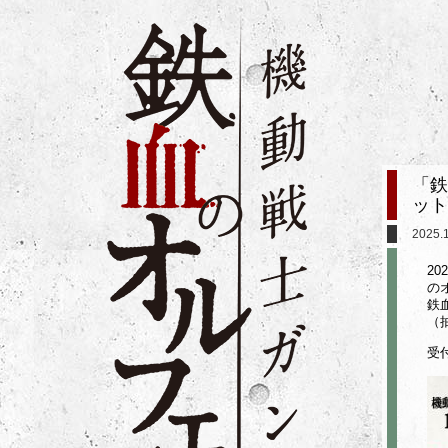
「鉄
ット
2025.
2
の
鉄
（
受