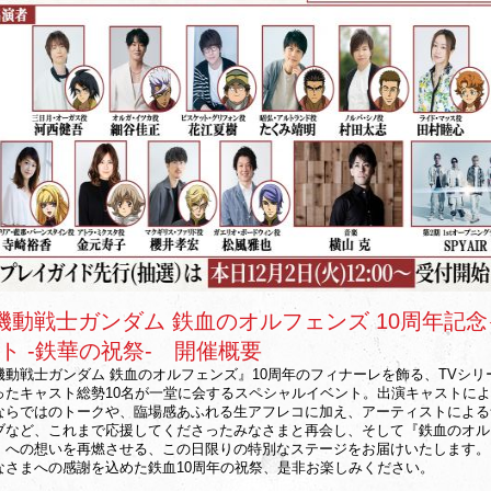
機動戦士ガンダム 鉄血のオルフェンズ 10周年記
ト -鉄華の祝祭- 開催概要
機動戦士ガンダム 鉄血のオルフェンズ』10周年のフィナーレを飾る、TVシリ
ったキャスト総勢10名が一堂に会するスペシャルイベント。出演キャストによ
ならではのトークや、臨場感あふれる生アフレコに加え、アーティストによる
ブなど、これまで応援してくださったみなさまと再会し、そして『鉄血のオル
』への想いを再燃させる、この日限りの特別なステージをお届けいたします。
なさまへの感謝を込めた鉄血10周年の祝祭、是非お楽しみください。