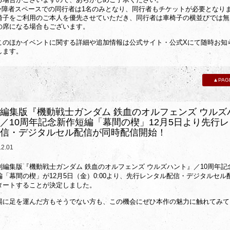
る場合がございますので、あらかじめご了承ください。
身障者スペースでの同行者は1名のみとなり、同行者もチケットが必要となり
椅子をご利用のご本人を優先させていただき、同行者は車椅子の横並びでは無
の席になる場合もございます。
このほかイベントに関する詳細や追加情報は公式サイト・公式Xにて随時お知
します。
▲PAG
編集版『機動戦士ガンダム 鉄血のオルフェンズ ウルズ
／10周年記念新作短編「幕間の楔」12月5日より先行
信・デジタルセル配信が同時配信開始！
12.01
別編集版『機動戦士ガンダム 鉄血のオルフェンズ ウルズハント』／10周年記
編「幕間の楔」が12月5日（金）0:00より、先行レンタル配信・デジタルセル
タートすることが決定しました。
場に足を運んだ方もそうでない方も、この機会にぜひ本作の魅力に触れてみて
。