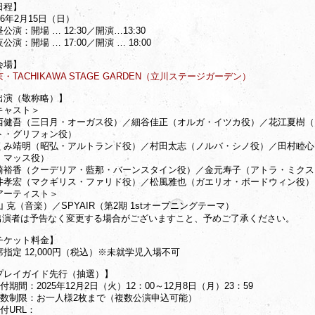
日程】
26年2月15日（日）
公演：開場 … 12:30／開演…13:30
公演：開場 … 17:00／開演 … 18:00
会場】
・TACHIKAWA STAGE GARDEN（立川ステージガーデン）
出演（敬称略）】
キャスト＞
西健吾（三日月・オーガス役）／細谷佳正（オルガ・イツカ役）／花江夏樹（
ト・グリフォン役）
くみ靖明（昭弘・アルトランド役）／村田太志（ノルバ・シノ役）／田村睦心
・マッス役）
崎裕香（クーデリア・藍那・バーンスタイン役）／金元寿子（アトラ・ミクス
井孝宏（マクギリス・ファリド役）／松風雅也（ガエリオ・ボードウィン役）
アーティスト＞
山 克（音楽）／SPYAIR（第2期 1stオープニングテーマ）
出演者は予告なく変更する場合がございますこと、予めご了承ください。
チケット料金】
席指定 12,000円（税込）※未就学児入場不可
プレイガイド先行（抽選）】
付期間：2025年12月2日（火）12：00～12月8日（月）23：59
枚数制限：お一人様2枚まで（複数公演申込可能）
付URL：