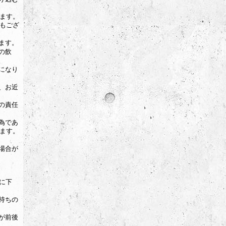
ます。
もござ
ます。
の飲
になり
、お近
の責任
為であ
ます。
場合が
に下
持ちの
が前後