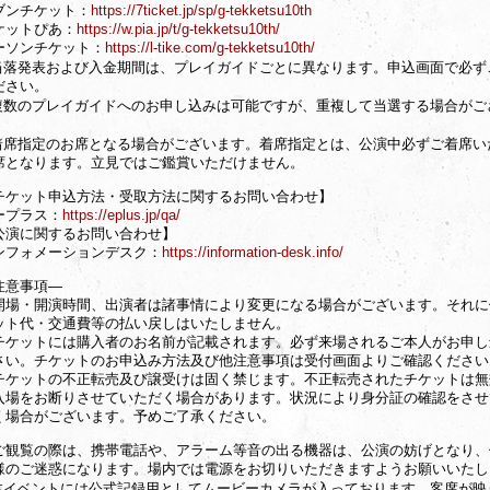
ブンチケット：
https://7ticket.jp/sp/g-tekketsu10th
ケットぴあ：
https://w.pia.jp/t/g-tekketsu10th/
ーソンチケット：
https://l-tike.com/g-tekketsu10th/
当落発表および入金期間は、プレイガイドごとに異なります。申込画面で必ず
ださい。
複数のプレイガイドへのお申し込みは可能ですが、重複して当選する場合がご
。
着席指定のお席となる場合がございます。着席指定とは、公演中必ずご着席い
席となります。立見ではご鑑賞いただけません。
チケット申込方法・受取方法に関するお問い合わせ】
ープラス：
https://eplus.jp/qa/
公演に関するお問い合わせ】
ンフォメーションデスク：
https://information-desk.info/
注意事項—
開場・開演時間、出演者は諸事情により変更になる場合がございます。それに
ット代・交通費等の払い戻しはいたしません。
チケットには購入者のお名前が記載されます。必ず来場されるご本人がお申し
さい。チケットのお申込み方法及び他注意事項は受付画面よりご確認ください
チケットの不正転売及び譲受けは固く禁じます。不正転売されたチケットは無
入場をお断りさせていただく場合があります。状況により身分証の確認をさせ
く場合がございます。予めご了承ください。
ご観覧の際は、携帯電話や、アラーム等音の出る機器は、公演の妨げとなり、
様のご迷惑になります。場内では電源をお切りいただきますようお願いいたし
本イベントには公式記録用としてムービーカメラが入っております。客席が映