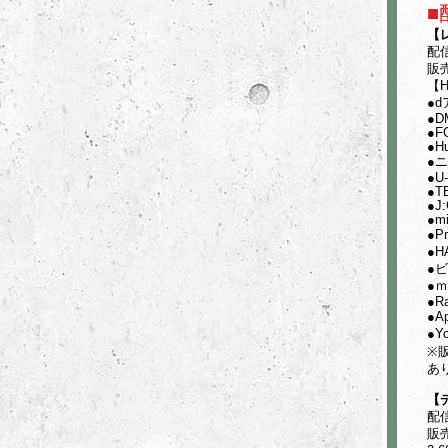
■
【
配信
販売
【H
●
●D
●F
●H
●
●U
●T
●J
●mi
●P
●H
●
●ｍu
●R
●A
●Y
※
あ
【
配信
販売