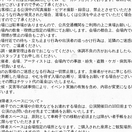
合がございますので予めご了承ください。
お客様による公演中の写真撮影・ビデオ撮影・録音は、禁止とさせていただき
のような行為が発見された場合、退場もしくは公演を中止させていただく場合
ますのでご了承ください。
会場には駐車場がありませんので、公共交通機関をご利用の上ご来場お願いし
会場内の飲食・喫煙は指定の場所にてお願いします。会場の都合上、会場内で
・喫煙が禁止の場合もございます。
会場付近での待ち・立ち止まり行為や出演者の追っかけ行為は、近隣のご迷惑
すので、ご遠慮ください。
体調・健康管理は各自でおこなってください。体調不良の方がおられましたら
のスタッフまでお申し出ください。
主催者、会場、アーティストは、会場内での事故・紛失・盗難・ケガ・病気等
一切負いません。
他のお客様のご迷惑となる行為は一切禁止致します。主催者がそれに準じる行
と判断した場合は、やむを得ず入場のお断り、退場をお願いする場合がござい
たその際はチケット代の返金はいたしません。
天候・災害等の諸事情により、イベント実施の有無を含め、内容が変更になる
ざいます。
身障者スペースについて＞
車椅子でのご来場や介助犬などをお連れする場合は、公演開催日の10日前まで
、公演のお問い合わせ先までご連絡をお願いいたします。
身障者スペースは、原則として車椅子での移動が必須または障がい者手帳をお
に限らせていただきます。
身障者スペースは会場指定の場所となります。ご購入された座席とご観覧場所