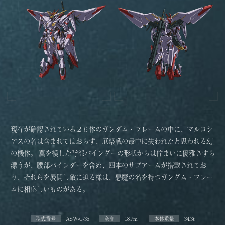
現存が確認されている２６体のガンダム・フレームの中に、マルコシ
アスの名は含まれてはおらず、厄祭戦の最中に失われたと思われる幻
の機体。 翼を模した背部バインダーの形状からは佇まいに優雅さすら
漂うが、腰部バインダーを含め、四本のサブアームが搭載されてお
り、それらを展開し敵に迫る様は、悪魔の名を持つガンダム・フレー
ムに相応しいものがある。
型式番号
ASW-G-35
全高
18.7m
本体重量
34.3t