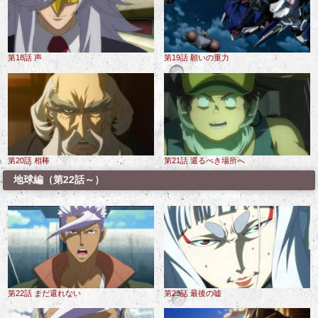
第18話 声
第19話 願いの重力
第20話 相棒
第21話 還るべき場所へ
地球編（第22話～）
第22話 まだ還れない
第23話 最後の嘘