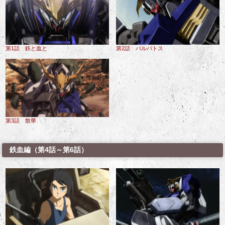
第1話 鉄と血と
第2話 バルバトス
第3話 散華
鉄血編（第4話～第6話）