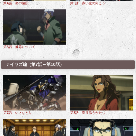
第4話 命の値段
第5話 赤い空の向こう
第6話 彼等について
テイワズ編（第7話～第10話）
第7話 いさなとり
第8話 寄り添うかたち