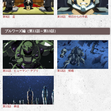
第9話 盃
第10話 明日からの手紙
ブルワーズ編（第11話～第13話）
第11話 ヒューマン・デブリ
第12話 暗礁
第13話 葬送