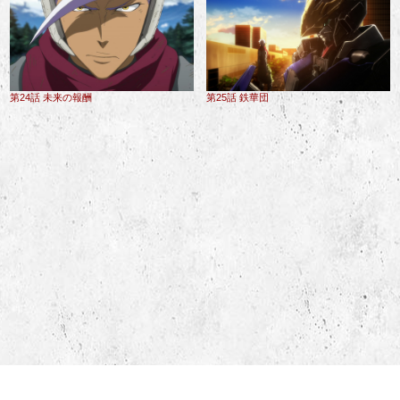
第24話 未来の報酬
第25話 鉄華団