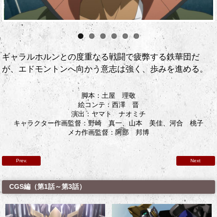
ギャラルホルンとの度重なる戦闘で疲弊する鉄華団だ
が、エドモントンへ向かう意志は強く、歩みを進める。
脚本：土屋 理敬
絵コンテ：西澤 晋
演出：ヤマト ナオミチ
キャラクター作画監督：野崎 真一、山本 美佳、河合 桃子
メカ作画監督：阿部 邦博
Prev.
Next
CGS編（第1話～第3話）