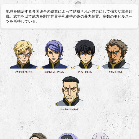
地球を統治する各国連合の総意によって結成された強力にして強大な軍事組
織。武力を以て武力を制す世界平和維持の為の暴力装置。多数のモビルスー
ツを所持している。