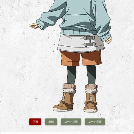
正面
表情
コート正面
コート背面