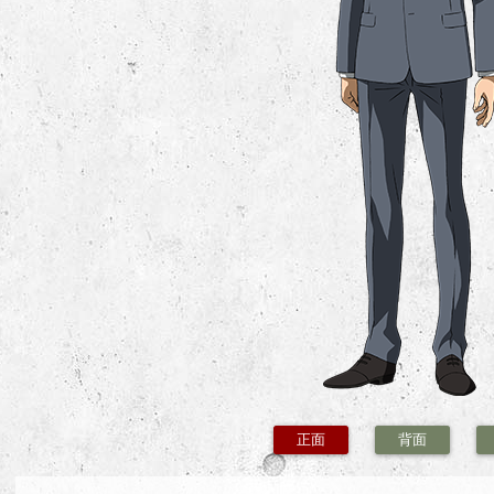
正面
背面