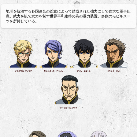
地球を統治する各国連合の総意によって結成された強力にして強大な軍事組
織。武力を以て武力を制す世界平和維持の為の暴力装置。多数のモビルスー
ツを所持している。